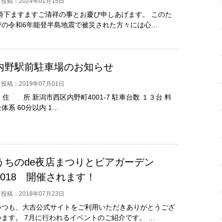
投稿：2024年01月15日
時下ますますご清祥の事とお慶び申しあげます。 このた
びの令和6年能登半島地震で被災された方々には心…
内野駅前駐車場のお知らせ
投稿：2019年07月01日
住 所 新潟市西区内野町4001-7 駐車台数 １３台 料
体系 60分以内 1…
うちのde夜店まつりとビアガーデン
2018 開催されます！
投稿：2018年07月23日
いつも、大吉公式サイトをご利用いただきありがとうござ
います。 7月に行われるイベントのご紹介です。 …